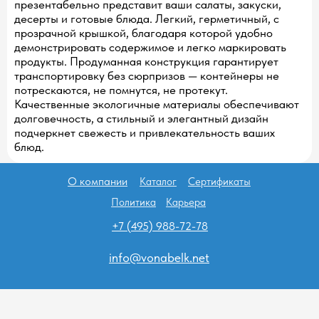
презентабельно представит ваши салаты, закуски,
десерты и готовые блюда. Легкий, герметичный, с
прозрачной крышкой, благодаря которой удобно
демонстрировать содержимое и легко маркировать
продукты. Продуманная конструкция гарантирует
транспортировку без сюрпризов — контейнеры не
потрескаются, не помнутся, не протекут.
Качественные экологичные материалы обеспечивают
долговечность, а стильный и элегантный дизайн
подчеркнет свежесть и привлекательность ваших
блюд.
О компании
Каталог
Сертификаты
Политика
Карьера
+7 (495) 988-72-78
info@vonabelk.net
ООО "ПАКО" ИНН/КПП
7743156314/774301001