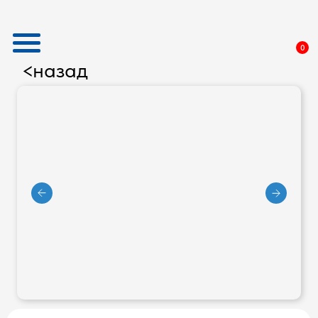
0
назад
<