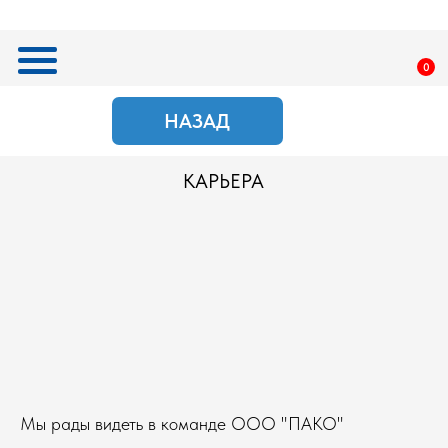
0
НАЗАД
ПОИСК
КАРЬЕРА
ВАКАНСИИ ООО
"ПАКО"
Мы рады видеть в команде ООО "ПАКО"
инициативных и вовлеченных сотрудников, готовых
решать не только текущие задачи, но и
реализовывать масштабные проекты, которые могут
изменить привычный ход вещей. Наша компания
стремится к внедрению инновационных решений, и
каждый член команды играет важную роль в этом
процессе. Ваши идеи и предложения имеют