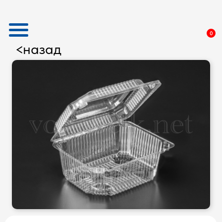
0
назад
<