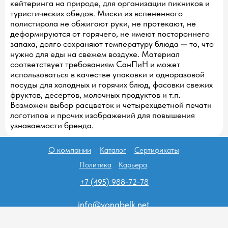
кейтеринга на природе, для организации пикников и
туристических обедов. Миски из вспененного
полистирола не обжигают руки, не протекают, не
деформируются от горячего, не имеют постороннего
запаха, долго сохраняют температуру блюда — то, что
нужно для еды на свежем воздухе. Материал
соответствует требованиям СанПиН и может
использоваться в качестве упаковки и одноразовой
посуды для холодных и горячих блюд, фасовки свежих
фруктов, десертов, молочных продуктов и т.п.
Возможен выбор расцветок и четырехцветной печати
логотипов и прочих изображений для повышения
узнаваемости бренда.
О компании
Каталог
Сертификаты
Политика
Карьера
+7 (495) 988-72-78
info@vonabelk.net