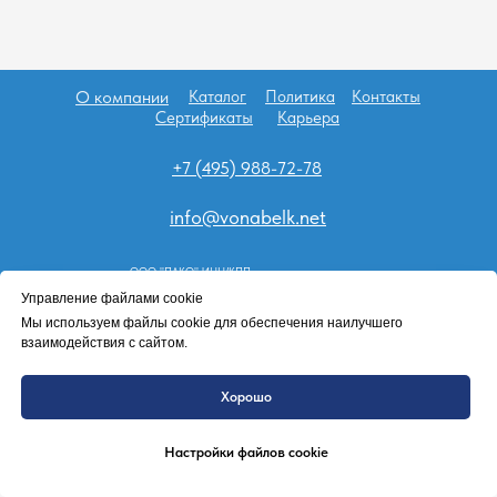
О компании
Каталог
Политика
Контакты
Сертификаты
Карьера
+7 (495) 988-72-78
info@vonabelk.net
ООО "ПАКО" ИНН/КПП
7743156314/774301001
Управление файлами cookie
Мы используем файлы cookie для обеспечения наилучшего
Tilda
Made on
взаимодействия с сайтом.
Хорошо
Настройки файлов cookie