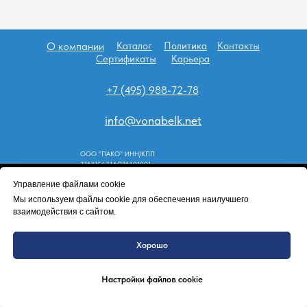
О компании
Каталог
Политика
Контакты
Сертификаты
Карьера
+7 (495) 988-72-78
info@vonabelk.net
ООО "ПАКО" ИНН/КПП
7743156314/774301001
Управление файлами cookie
Tilda
Made on
Мы используем файлы cookie для обеспечения наилучшего
взаимодействия с сайтом.
Хорошо
Настройки файлов cookie