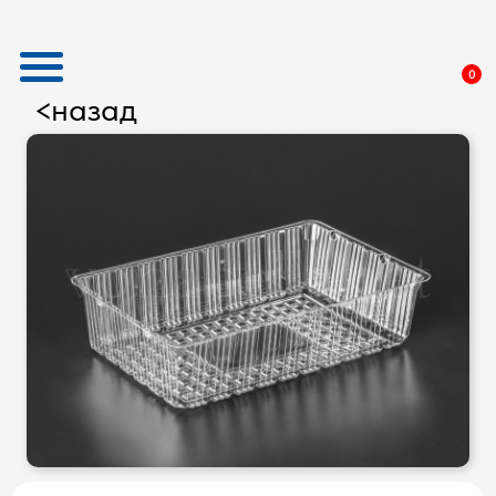
0
назад
<