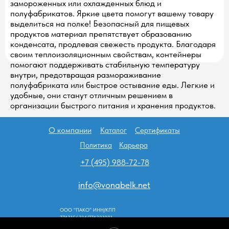
замороженных или охлажденных блюд и
полуфабрикатов. Яркие цвета помогут вашему товару
выделиться на полке! Безопасный для пищевых
продуктов материал препятствует образованию
конденсата, продлевая свежесть продукта. Благодаря
своим теплоизоляционным свойствам, контейнеры
помогают поддерживать стабильную температуру
внутри, предотвращая размораживание
полуфабриката или быстрое остывание еды. Легкие и
удобные, они станут отличным решением в
организации быстрого питания и хранения продуктов.
О компании
Каталог
Сертификаты
Политика
Карьера
+7 (495) 988-72-78
info@vonabelk.net
ООО "ПАКО" ИНН/КПП
7743156314/774301001