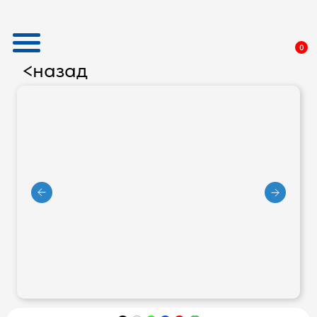
0
назад
<