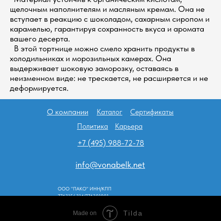
щелочным наполнителям и масляным кремам. Она не
вступает в реакцию с шоколадом, сахарным сиропом и
карамелью, гарантируя сохранность вкуса и аромата
вашего десерта.
В этой тортнице можно смело хранить продукты в
холодильниках и морозильных камерах. Она
выдерживает шоковую заморозку, оставаясь в
неизменном виде: не трескается, не расширяется и не
деформируется.
О компании
Каталог
Сертификаты
Политика
Карьера
+7 (495) 988-72-78
info@vonabelk.net
ООО "ПАКО" ИНН/КПП
7743156314/774301001
Tilda
Made on