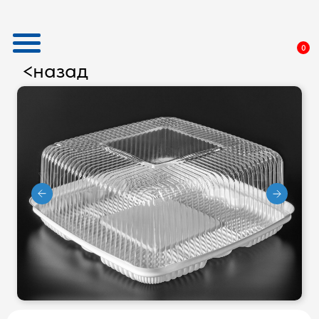
0
назад
<