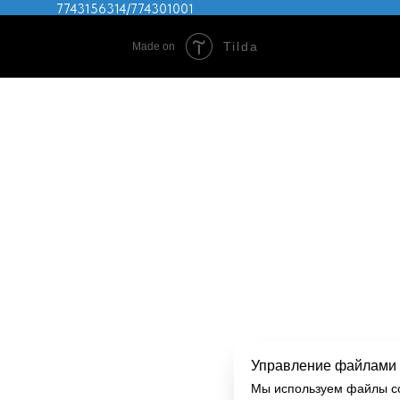
7743156314/774301001
Tilda
Made on
Управление файлами 
Мы используем файлы co